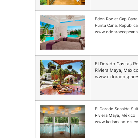
Eden Roc at Cap Cana
Punta Cana, Repúblic
www.edenroccapcana
El Dorado Casitas R
Riviera Maya, Méxic
www.eldoradospare
El Dorado Seaside Sui
Riviera Maya, México
www.karismahotels.c