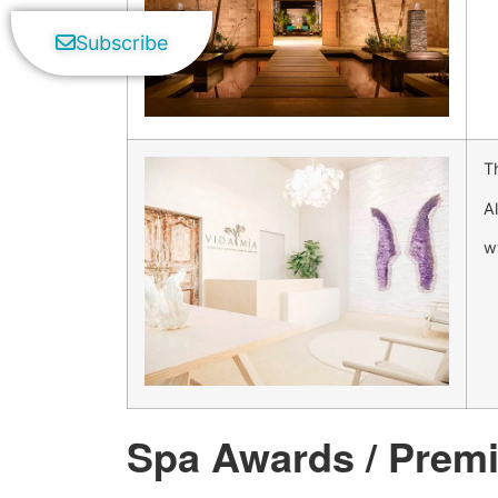
Subscribe
T
A
w
Spa Awards / Prem