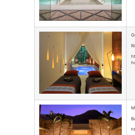
G
R
h
h
M
B
h