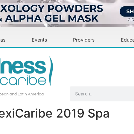
as
Events
Providers
Educa
bean and Latin America​
exiCaribe 2019 Spa