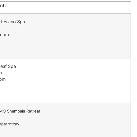
ente
rtesiano Spa
.com
Leaf Spa
o
com
MO Shambala Retreat
parrotcay