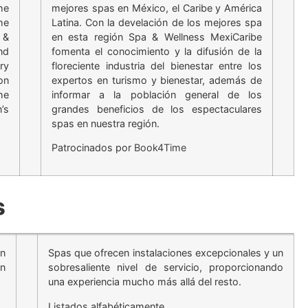
he
mejores spas en México, el Caribe y América
he
Latina. Con la develación de los mejores spa
 &
en esta región Spa & Wellness MexiCaribe
nd
fomenta el conocimiento y la difusión de la
ry
floreciente industria del bienestar entre los
on
expertos en turismo y bienestar, además de
he
informar a la población general de los
’s
grandes beneficios de los espectaculares
spas en nuestra región.
Patrocinados por
Book4Time
s
an
Spas que ofrecen instalaciones excepcionales y un
an
sobresaliente nivel de servicio, proporcionando
una experiencia mucho más allá del resto.
Listados alfabéticamente