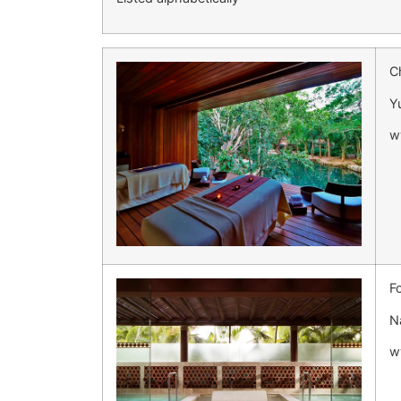
C
Y
w
F
N
w