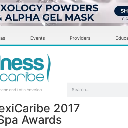
as
Events
Providers
Educa
bean and Latin America​
exiCaribe 2017
 Spa Awards