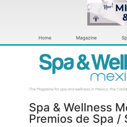
Home
Magazine
Sp
The Magazine for spa and wellness in Mexico, the Carib
Spa & Wellness M
Premios de Spa /