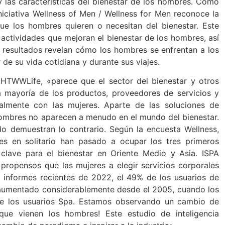
 y las características del bienestar de los hombres. Como
iciativa Wellness of Men / Wellness for Men reconoce la
ue los hombres quieren o necesitan del bienestar. Este
 actividades que mejoran el bienestar de los hombres, así
s resultados revelan cómo los hombres se enfrentan a los
 de su vida cotidiana y durante sus viajes.
 HTWWLife, «parece que el sector del bienestar y otros
a mayoría de los productos, proveedores de servicios y
almente con las mujeres. Aparte de las soluciones de
s hombres no aparecen a menudo en el mundo del bienestar.
do demuestran lo contrario. Según la
encuesta Wellness,
es en solitario han pasado a ocupar los tres primeros
clave para el bienestar en Oriente Medio y Asia. ISPA
ropensos que las mujeres a elegir servicios corporales
 informes recientes de 2022, el 49% de los usuarios de
 aumentado considerablemente desde el 2005, cuando los
e los usuarios Spa. Estamos observando un cambio de
 que vienen los hombres! Este estudio de inteligencia