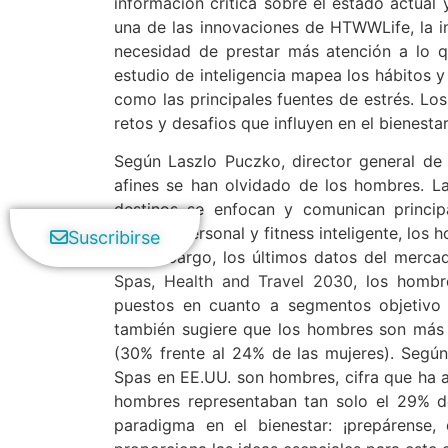
información crítica sobre el estado actual
una de las innovaciones de HTWWLife, la in
necesidad de prestar más atención a lo q
estudio de inteligencia mapea los hábitos y
como las principales fuentes de estrés. Lo
retos y desafios que influyen en el bienestar
Según Laszlo Puczko, director general de
afines se han olvidado de los hombres. L
destinos se enfocan y comunican princip
cuidado personal y fitness inteligente, lo
Suscribirse
Sin embargo, los últimos datos del merca
Spas, Health and Travel 2030
, los hombr
puestos en cuanto a segmentos objetivo 
también sugiere que los hombres son más p
(30% frente al 24% de las mujeres). Según
Spas en EE.UU. son hombres, cifra que ha
hombres representaban tan solo el 29% d
paradigma en el bienestar: ¡prepárense,